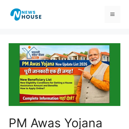
Skip
to
Menu
content
PM Awas Yojana