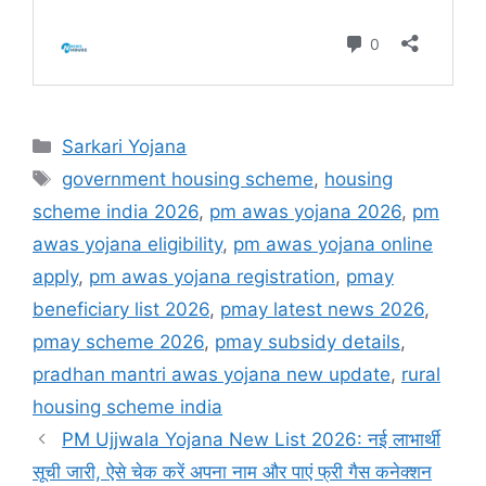
Categories
Sarkari Yojana
Tags
government housing scheme
,
housing
scheme india 2026
,
pm awas yojana 2026
,
pm
awas yojana eligibility
,
pm awas yojana online
apply
,
pm awas yojana registration
,
pmay
beneficiary list 2026
,
pmay latest news 2026
,
pmay scheme 2026
,
pmay subsidy details
,
pradhan mantri awas yojana new update
,
rural
housing scheme india
PM Ujjwala Yojana New List 2026: नई लाभार्थी
सूची जारी, ऐसे चेक करें अपना नाम और पाएं फ्री गैस कनेक्शन