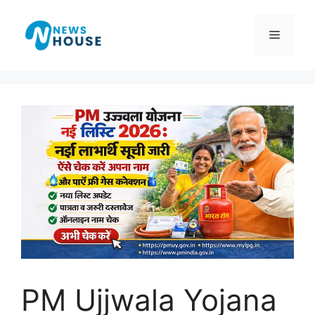
Skip
to
Menu
content
PM Ujjwala Yojana