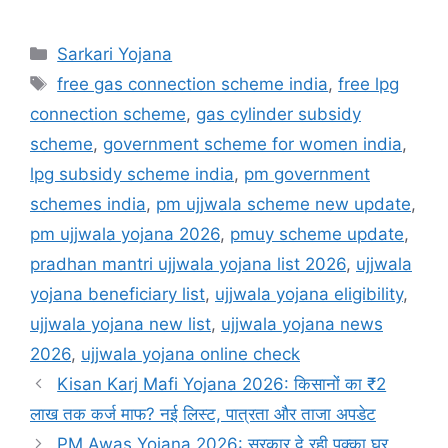
Categories
Sarkari Yojana
Tags
free gas connection scheme india
,
free lpg
connection scheme
,
gas cylinder subsidy
scheme
,
government scheme for women india
,
lpg subsidy scheme india
,
pm government
schemes india
,
pm ujjwala scheme new update
,
pm ujjwala yojana 2026
,
pmuy scheme update
,
pradhan mantri ujjwala yojana list 2026
,
ujjwala
yojana beneficiary list
,
ujjwala yojana eligibility
,
ujjwala yojana new list
,
ujjwala yojana news
2026
,
ujjwala yojana online check
Kisan Karj Mafi Yojana 2026: किसानों का ₹2
लाख तक कर्ज माफ? नई लिस्ट, पात्रता और ताजा अपडेट
PM Awas Yojana 2026: सरकार दे रही पक्का घर,