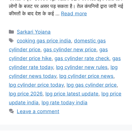
लोगों के बजट पर असर पड़ सकता है। तेल कंपनियों द्वारा जारी नई
कीमतों के बाद देश के कई …
Read more
Categories
Sarkari Yojana
Tags
cooking gas price india
,
domestic gas
cylinder price
,
gas cylinder new price
,
gas
cylinder price hike
,
gas cylinder rate check
,
gas
cylinder rate today
,
lpg cylinder new rules
,
lpg
cylinder news today
,
lpg cylinder price news
,
lpg cylinder price today
,
lpg gas cylinder price
,
lpg price 2026
,
lpg price latest update
,
lpg price
update india
,
lpg rate today india
Leave a comment