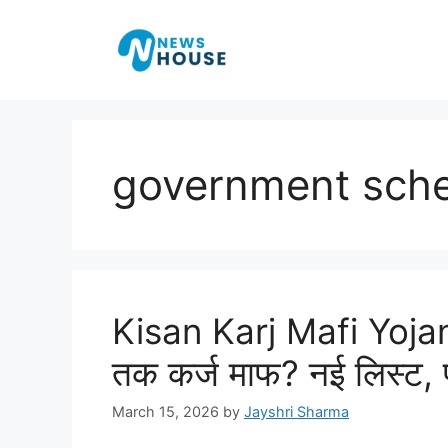
Skip
to
content
government sche
Kisan Karj Mafi Yojan
तक कर्ज माफ? नई लिस्ट, 
March 15, 2026
by
Jayshri Sharma