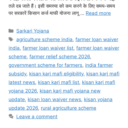
तले दब जाते हैं। इसी समस्या को कम करने के लिए समय-समय
पर सरकारें किसान कर्ज माफी योजना लागू …
Read more
Categories
Sarkari Yojana
Tags
agriculture scheme india
,
farmer loan waiver
india
,
farmer loan waiver list
,
farmer loan waiver
scheme
,
farmer relief scheme 2026
,
government scheme for farmers
,
india farmer
subsidy
,
kisan karj mafi eligibility
,
kisan karj mafi
latest news
,
kisan karj mafi list
,
kisan karj mafi
yojana 2026
,
kisan karj mafi yojana new
update
,
kisan loan waiver news
,
kisan yojana
update 2026
,
rural agriculture scheme
Leave a comment