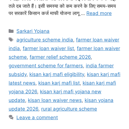
तले दब जाते हैं। इसी समस्या को कम करने के लिए समय-समय
पर सरकारें किसान कर्ज माफी योजना लागू …
Read more
Categories
Sarkari Yojana
Tags
agriculture scheme india
,
farmer loan waiver
india
,
farmer loan waiver list
,
farmer loan waiver
scheme
,
farmer relief scheme 2026
,
government scheme for farmers
,
india farmer
subsidy
,
kisan karj mafi eligibility
,
kisan karj mafi
latest news
,
kisan karj mafi list
,
kisan karj mafi
yojana 2026
,
kisan karj mafi yojana new
update
,
kisan loan waiver news
,
kisan yojana
update 2026
,
rural agriculture scheme
Leave a comment