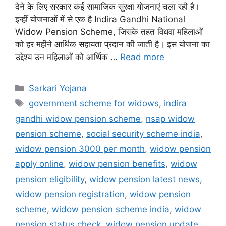
देने के लिए सरकार कई सामाजिक सुरक्षा योजनाएं चला रही है।
इन्हीं योजनाओं में से एक है Indira Gandhi National
Widow Pension Scheme, जिसके तहत विधवा महिलाओं
को हर महीने आर्थिक सहायता प्रदान की जाती है। इस योजना का
उद्देश्य उन महिलाओं को आर्थिक …
Read more
Categories
Sarkari Yojana
Tags
government scheme for widows
,
indira
gandhi widow pension scheme
,
nsap widow
pension scheme
,
social security scheme india
,
widow pension 3000 per month
,
widow pension
apply online
,
widow pension benefits
,
widow
pension eligibility
,
widow pension latest news
,
widow pension registration
,
widow pension
scheme
,
widow pension scheme india
,
widow
pension status check
,
widow pension update
,