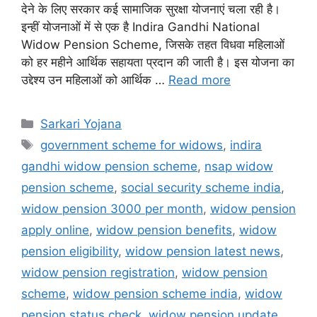
देने के लिए सरकार कई सामाजिक सुरक्षा योजनाएं चला रही है।
इन्हीं योजनाओं में से एक है Indira Gandhi National
Widow Pension Scheme, जिसके तहत विधवा महिलाओं
को हर महीने आर्थिक सहायता प्रदान की जाती है। इस योजना का
उद्देश्य उन महिलाओं को आर्थिक …
Read more
Categories
Sarkari Yojana
Tags
government scheme for widows
,
indira
gandhi widow pension scheme
,
nsap widow
pension scheme
,
social security scheme india
,
widow pension 3000 per month
,
widow pension
apply online
,
widow pension benefits
,
widow
pension eligibility
,
widow pension latest news
,
widow pension registration
,
widow pension
scheme
,
widow pension scheme india
,
widow
pension status check
,
widow pension update
,