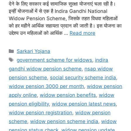
देने के लिए सरकार कई सामाजिक सुरक्षा योजनाएं चला रही है।
इन्हीं योजनाओं में से एक है Indira Gandhi National
Widow Pension Scheme, जिसके तहत विधवा महिलाओं
को हर महीने आर्थिक सहायता प्रदान की जाती है। इस योजना का
उद्देश्य उन महिलाओं को आर्थिक …
Read more
Categories
Sarkari Yojana
Tags
government scheme for widows
,
indira
gandhi widow pension scheme
,
nsap widow
pension scheme
,
social security scheme india
,
widow pension 3000 per month
,
widow pension
apply online
,
widow pension benefits
,
widow
pension eligibility
,
widow pension latest news
,
widow pension registration
,
widow pension
scheme
,
widow pension scheme india
,
widow
pension status check
,
widow pension update
,